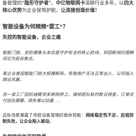
备管理的
“隐形守护者”
。
中亿物联网卡
深耕行业多年，以
四大
核心优势
为企业保驾护航，
让连接创造价值！
智能设备为何频频“罢工”？
失控的智能设备，企业之痛
智能门锁、安防摄像头本应是守护安全的核心防线，却因断网问题瞬
间沦为投诉焦点。
某企业曾因智能门锁大规模断网，导致用户无法正常出入，公司陷入
舆论风暴。
另一家工厂因机械臂突发断网停工，维修团队耗时数日排查，订单交
付迫在眉睫，损失难以估量
......
这些场景暴露了传统设备管理的致命短板：
网络稳定性不足、远程控
制失效，让企业陷入被动
。