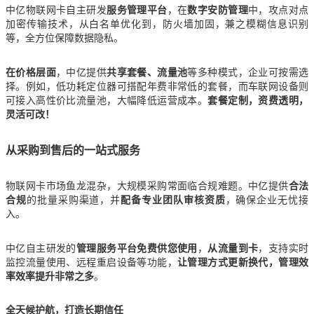
中亿物联网卡自主研发
服务管理平台
，在
数字安防管理
中，攻点对点
加密传输技术，从白名单优化到，防火墙加固，兼之模糊信息识别
等，全方位保障数据隐私。
在价格层面
，中亿提供
共享套餐、流量池
等多种模式，企业可按需选
择。例如，低功耗定位器可搭配年费非常低的套餐，而车联网设备则
可接入高性价比流量池，大幅降低运营成本。
套餐定制，资费透明，
灵活可改！
从采购到售后的一站式服务
物联网卡市场鱼龙混杂，大规模采购常面临合规难题。中亿提供
合法
合规
的批量采购渠道，并
配备专业团队审核资质
，确保企业无忧接
入。
中亿自主研发的
管理服务平台免费供您使用
，
从流量到卡
，支持实时
监控流量使用、远程重启设备等功能，
让管理方式更新换代，管理效
率效率提升非常之多
。
全天候护航，打造长期信任