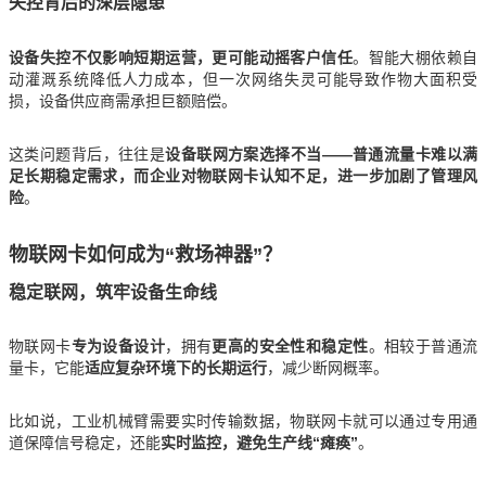
失控背后的深层隐患
设备失控不仅影响短期运营，更可能动摇客户信任
。智能大棚依赖自
动灌溉系统降低人力成本，但一次网络失灵可能导致作物大面积受
损，设备供应商需承担巨额赔偿。
这类问题背后，往往是
设备联网方案选择不当——普通流量卡难以满
足长期稳定需求，而企业对物联网卡认知不足，进一步加剧了管理风
险
。
物联网卡如何成为“救场神器”？
稳定联网，筑牢设备生命线
物联网卡
专为设备设计
，拥有
更高的安全性和稳定性
。相较于普通流
量卡，它能
适应复杂环境下的长期运行
，减少断网概率。
比如说，工业机械臂需要实时传输数据，物联网卡就可以通过专用通
道保障信号稳定，还能
实时监控，避免生产线“瘫痪”
。