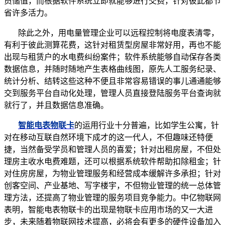
员储值，而根据软件系统立即就能够进行交费，针对彼此都节
省许多活力。
除此之外，用电量管理企业可以远程控制将电度表清零，
有利于彼此测算花费，这针对租赁型房屋非常好用，再也不能
出现与租赁户的水电费纠纷案件；软件系统能够自动保存各类
数据信息，并随时随地产生表格曲线图，原先人工服务纪录、
统计分析、结转这些这种不便且非常容易错误的事儿通通能够
交到服务平台自动化处理，管理人员直接登陆服务平台查询就
就行了，并且数据信息准确。
智能电表
物联卡
的运用行业十分普遍，比如学生公寓，针
对在移动互联自然环境下成才的这一代人，不但趣味还特便
捷，当然备受学员和管理人员的喜爱；针对出租房屋，不但处
理房主收水电费难题，还可以根据系统软件帮助扣除租金；针
对住房房屋，为物业管理服务和经营成本缓解许多承担；针对
创客空间、产业基地、写字楼宇，不但物业管理的统一总体管
理方法，还提高了物业管理的服务项目竞争能力。中亿物联网
表明，智能电表物联卡的出现是物联卡应用市场的又一大进
步，未来随着物联网技术提高，必将会有更多的硬件设备加入