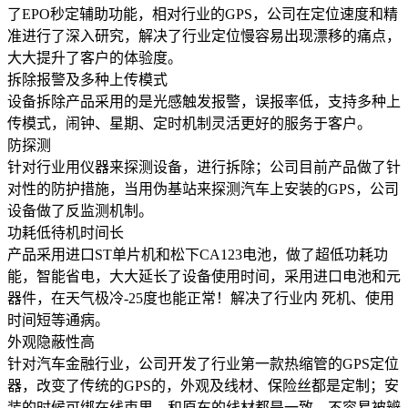
了EPO秒定辅助功能，相对行业的GPS，公司在定位速度和精
准进行了深入研究，解决了行业定位慢容易出现漂移的痛点，
大大提升了客户的体验度。
拆除报警及多种上传模式
设备拆除产品采用的是光感触发报警，误报率低，支持多种上
传模式，闹钟、星期、定时机制灵活更好的服务于客户。
防探测
针对行业用仪器来探测设备，进行拆除；公司目前产品做了针
对性的防护措施，当用伪基站来探测汽车上安装的GPS，公司
设备做了反监测机制。
功耗低待机时间长
产品采用进口ST单片机和松下CA123电池，做了超低功耗功
能，智能省电，大大延长了设备使用时间，采用进口电池和元
器件，在天气极冷-25度也能正常！解决了行业内 死机、使用
时间短等通病。
外观隐蔽性高
针对汽车金融行业，公司开发了行业第一款热缩管的GPS定位
器，改变了传统的GPS的，外观及线材、保险丝都是定制；安
装的时候可绑在线束里，和原车的线材都是一致，不容易被辨