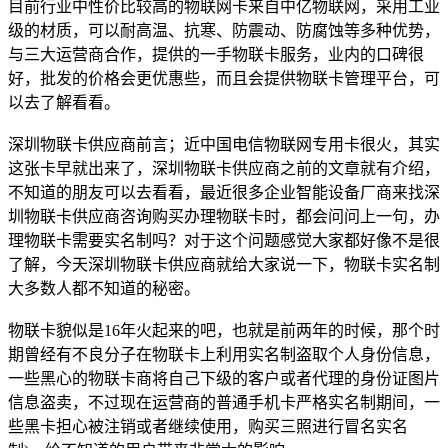
目前行业中性价比较高的物联网卡来自中亿物联网，采用工业
级的材质，可以耐高温、抗寒、防震动、防腐蚀等多种优势，
与三大运营商合作，提供的一手物联卡服务，业内的口碑很
好，批发的价格会更优惠些，而且会提供物联卡管理平台，可
以去了解看看。
深圳物联卡供应商前言；近中国电信物联网专用卡很火，其实
这张卡早就出来了，深圳物联卡供应商之前的文章就有介绍，
不知道的朋友可以去看看，最近很多企业智能设备厂商来找深
圳物联卡供应商咨询购买办理物联卡时，都会问问上一句，办
理物联卡需要实名制吗？对于这个问题感觉大家都好像不是很
了解，今天深圳物联卡供应商就给大家说一下，物联卡实名制
大多数人都不知道的秘密。
物联卡貌似是16年火起来的吧，也就是前两年的时候，那个时
期曾经有不良分子在物联卡上利用实名制盗取个人身份信息，
一些黑心的物联卡商将自己下级的客户或者代理的身份证图片
信息盗卖，不过现在运营商的普通手机卡严格实名制期间，一
些黑卡担心被注销或者继续使用，购买三照进行冒名实名