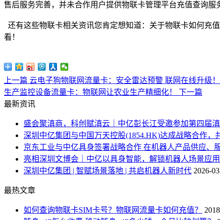
售后服务完善，并未合作用户提供物联卡管理平台充值查询服
还有这些物联卡相关资讯您肯定想知道：关于物联卡如何充值续
看！
上一篇
云电子狗物联网流量卡：安全雷达预警 联网在线升级！
生产监控设备流量卡：物联网让农业生产精细化！
下一篇
最新资讯
盛会聚滇商，科创赋滇云｜中亿彭长江受邀参加第四届滇
深圳中亿集团与中国万天控股(1854.HK)达成战略合作，
京东工业与中亿具身签署战略合作 在机器人产品供应、
亮相深圳文博会｜中亿以具身智能，解锁机器人场景应用
深圳中亿集团 | 智赋场景落地 | 共启机器人新时代
2026-03
最热文章
如何查询物联卡SIM卡号？物联网流量卡如何充值？
2018