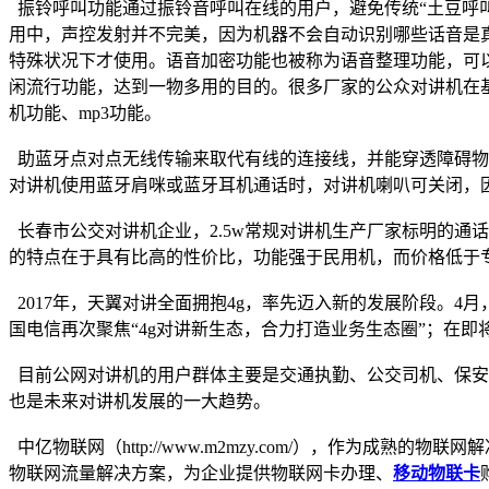
振铃呼叫功能通过振铃音呼叫在线的用户，避免传统“土豆呼叫
用中，声控发射并不完美，因为机器不会自动识别哪些话音是真
特殊状况下才使用。语音加密功能也被称为语音整理功能，可以
闲流行功能，达到一物多用的目的。很多厂家的公众对讲机在基本
机功能、mp3功能。
助蓝牙点对点无线传输来取代有线的连接线，并能穿透障碍物
对讲机使用蓝牙肩咪或蓝牙耳机通话时，对讲机喇叭可关闭，
长春市公交对讲机企业，2.5w常规对讲机生产厂家标明的通话距
的特点在于具有比高的性价比，功能强于民用机，而价格低于
2017年，天翼对讲全面拥抱4g，率先迈入新的发展阶段。4
国电信再次聚焦“4g对讲新生态，合力打造业务生态圈”；在即
目前公网对讲机的用户群体主要是交通执勤、公交司机、保安
也是未来对讲机发展的一大趋势。
中亿物联网（http://www.m2mzy.com/），作为
物联网流量解决方案，为企业提供物联网卡办理、
移动物联卡