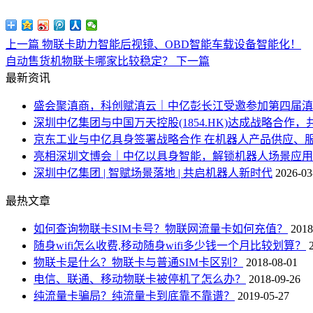
上一篇
物联卡助力智能后视镜、OBD智能车载设备智能化！
自动售货机物联卡哪家比较稳定？
下一篇
最新资讯
盛会聚滇商，科创赋滇云｜中亿彭长江受邀参加第四届滇
深圳中亿集团与中国万天控股(1854.HK)达成战略合作，
京东工业与中亿具身签署战略合作 在机器人产品供应、
亮相深圳文博会｜中亿以具身智能，解锁机器人场景应用
深圳中亿集团 | 智赋场景落地 | 共启机器人新时代
2026-03
最热文章
如何查询物联卡SIM卡号？物联网流量卡如何充值？
2018
随身wifi怎么收费,移动随身wifi多少钱一个月比较划算？
物联卡是什么？物联卡与普通SIM卡区别？
2018-08-01
电信、联通、移动物联卡被停机了怎么办？
2018-09-26
纯流量卡骗局？纯流量卡到底靠不靠谱？
2019-05-27