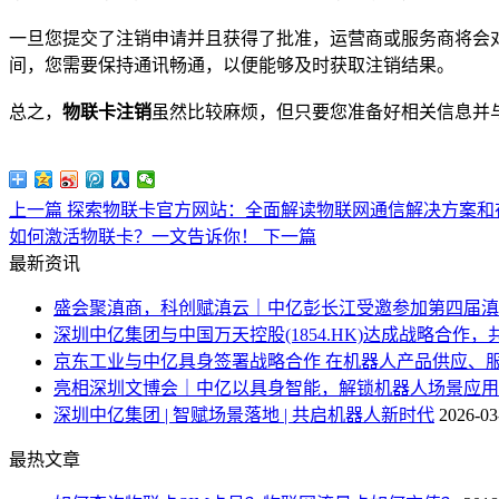
一旦您提交了注销申请并且获得了批准，运营商或服务商将会
间，您需要保持通讯畅通，以便能够及时获取注销结果。
总之，
物联卡注销
虽然比较麻烦，但只要您准备好相关信息并
上一篇
探索物联卡官方网站：全面解读物联网通信解决方案和
如何激活物联卡？一文告诉你！
下一篇
最新资讯
盛会聚滇商，科创赋滇云｜中亿彭长江受邀参加第四届滇
深圳中亿集团与中国万天控股(1854.HK)达成战略合作，
京东工业与中亿具身签署战略合作 在机器人产品供应、
亮相深圳文博会｜中亿以具身智能，解锁机器人场景应用
深圳中亿集团 | 智赋场景落地 | 共启机器人新时代
2026-03
最热文章