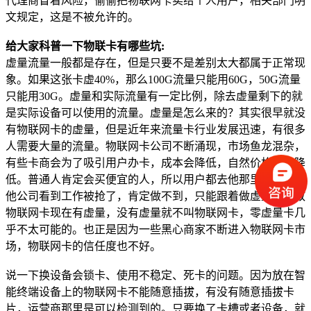
代理商冒着风险，偷偷把物联网卡卖给个人用户，相关部门明
文规定，这是不被允许的。
给大家科普一下物联卡有哪些坑:
虚量流量一般都是存在，但是只要不是差别太大都属于正常现
象。如果这张卡虚40%，那么100G流量只能用60G，50G流量
只能用30G。虚量和实际流量有一定比例，除去虚量剩下的就
是实际设备可以使用的流量。虚量是怎么来的？其实很早就没
有物联网卡的虚量，但是近年来流量卡行业发展迅速，有很多
人需要大量的流量。物联网卡公司不断涌现，市场鱼龙混杂，
有些卡商会为了吸引用户办卡，成本会降低，自然价格也会降
低。普通人肯定会买便宜的人，所以用户都去他那里办卡。其
他公司看到工作被抢了，肯定做不到，只能跟着做虚量，导致
物联网卡现在有虚量，没有虚量就不叫物联网卡，零虚量卡几
乎不太可能的。也正是因为一些黑心商家不断进入物联网卡市
场，物联网卡的信任度也不好。
说一下换设备会锁卡、使用不稳定、死卡的问题。因为放在智
能终端设备上的物联网卡不能随意插拔，有没有随意插拔卡
片，运营商那里是可以检测到的。只要换了卡槽或者设备，就