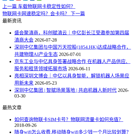
上一篇
车载物联网卡稳定性如何？
物联网卡网速稳定吗？会卡吗？
下一篇
最新资讯
盛会聚滇商，科创赋滇云｜中亿彭长江受邀参加第四届
滇商大会
2026-07-28
深圳中亿集团与中国万天控股(1854.HK)达成战略合作，
共建物理AI产业生态
2026-07-01
京东工业与中亿具身签署战略合作 在机器人产品供应、
服务和租赁领域拓展市场
2026-06-11
亮相深圳文博会｜中亿以具身智能，解锁机器人场景应
用新未来
2026-05-23
深圳中亿集团 | 智赋场景落地 | 共启机器人新时代
2026-
03-30
最热文章
如何查询物联卡SIM卡号？物联网流量卡如何充值？
2018-09-26
随身wifi怎么收费,移动随身wifi多少钱一个月比较划算？