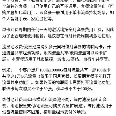
单卡收费：单卡收费是多少？毫无疑问，每张物联网卡都有一
个单独的套餐，自己使用自己的互不通用，套餐流量停止（可
购买叠加包重用），该套餐一般适用于单卡流量控制场景，如
个人智能手表、家庭监控等。
单卡计费周期内任何一天的激活均按全月套餐费用计费，因此
为了更合理地使用套餐，建议您在每月计费周期初激活使用。
流量池收费:流量池是购买多张同档位月套餐的物联网卡，开
通流量共享组池功能，池内流量共享(池内流量可以购卡扩
展)。本套餐适用于城市监控、城市5G基站、自行车共享等。
例如：一个客户想开100张10000G每月流量共享，那100张卡
共享这1万G总流量（仅限于同月套餐，长周期套餐不能打开
流量共享功能）。如果购买的物联网卡需要打开流量池功能，
联通卡每次购买不少于50张，移动卡不少于100张。
统付池计费:与单卡模式和流量池不同，统付池没有固定套
餐，组池按量支付(池流量可购买流量扩展池)。统付池适用于
设备流量使用不固定、按用量组池支付的场景。