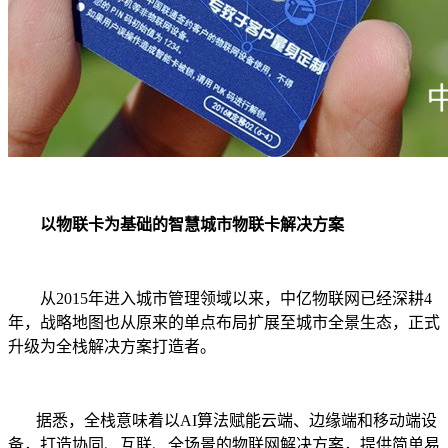
以
物联卡
为基础的
智慧
城市物联
卡
解决方案
从
2015
年进入城市管理领域以来，
中亿物联网
已经深耕
4
年，战略地图也从原来的单点布局扩展至城市全景生态，正式
升级为全栈解决方案打造者。
据悉，全栈意味着以
AI
算法赋能云端、边缘端和移动端设
备，打造协同、互联、全场景的
物联网解决方案，提供简单易