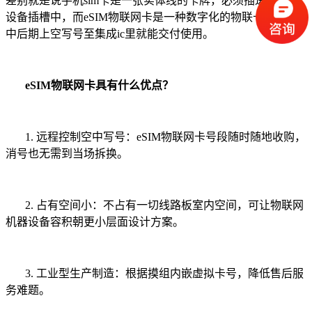
差别就是说手机
sim
卡是一张实体线的卡牌，必须插进到终端
设备插槽中，而
eSIM
物联网卡是一种数字化的
物联卡
，根据
中后期上空写号至集成
ic
里就能交付使用。
e
SIM
物联网卡具有什么优点？
1. 远程控制空中写号：eSIM
物联网卡
号段随时随地收购，
消号也无需到当场拆换。
2. 占有空间小：不占有一切线路板室内空间，可让物联网
机器设备容积朝更小层面设计方案。
3. 工业型生产制造：根据摸组内嵌虚拟卡号，降低售后服
务难题。