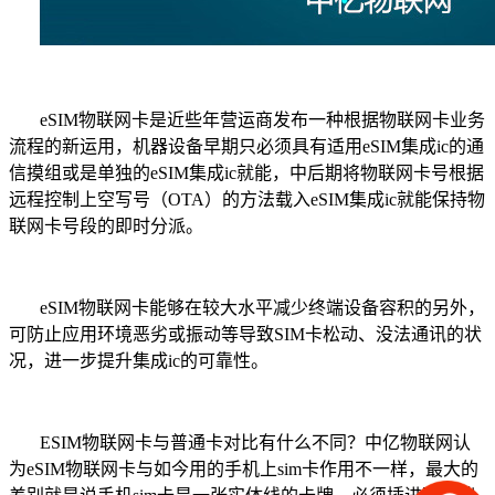
eSIM
物联网卡是近些年营运商发布一种根据
物联网卡
业务
流程的新运用，机器设备早期只必须具有适用
eSIM
集成
ic
的通
信摸组或是单独的
eSIM
集成
ic
就能，中后期将
物联网卡
号根据
远程控制上空写号（
OTA
）的方法载入
eSIM
集成
ic
就能保持
物
联网卡号段的即时分派。
eSIM
物联网卡能够在较大水平减少终端设备容积的另外，
可防止
应用环境恶劣或振动等导致SIM
卡
松动、没法通讯的状
况，进一步提升集成
ic
的可靠性。
ESIM
物联网卡与普通卡对比有什么不同？
中亿物联网认
为eSIM
物联网卡与如今用的手机上
sim
卡作用
不一样，最大的